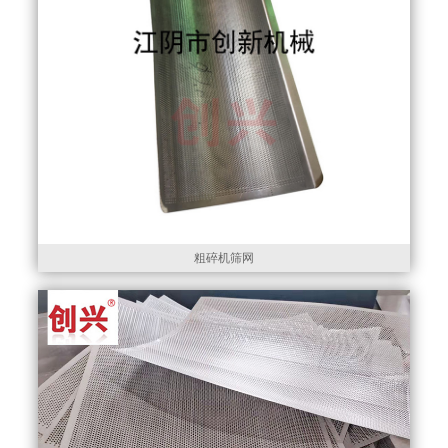
粗碎机筛网